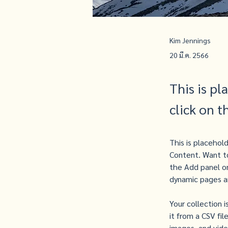
Kim Jennings
20 มี.ค. 2566
This is pl
click on 
This is placehol
Content. Want to
the Add panel on
dynamic pages a
Your collection 
it from a CSV fil
images, and video