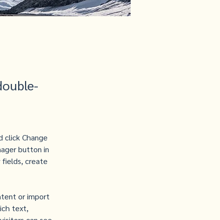
double-
d click Change 
ager button in 
fields, create 
ntent or import 
ich text, 
visitors can see 