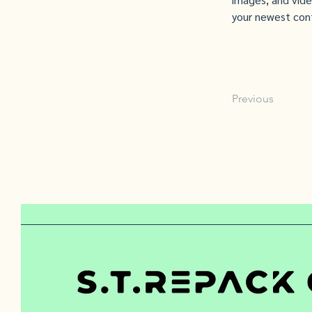
your newest cont
Previous