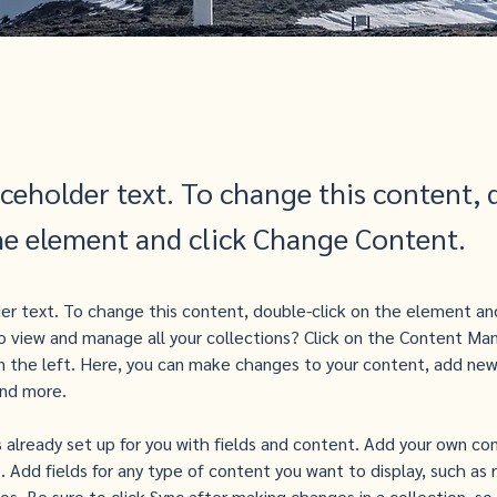
aceholder text. To change this content, 
the element and click Change Content.
der text. To change this content, double-click on the element an
 view and manage all your collections? Click on the Content Man
 the left. Here, you can make changes to your content, add new 
nd more.
is already set up for you with fields and content. Add your own co
e. Add fields for any type of content you want to display, such as r
s. Be sure to click Sync after making changes in a collection, so 